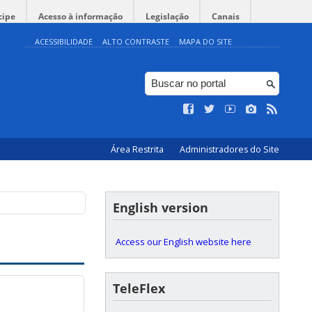
cipe
Acesso à informação
Legislação
Canais
ACESSIBILIDADE
ALTO CONTRASTE
MAPA DO SITE
Área Restrita
Administradores do Site
English version
Access our English website here
TeleFlex