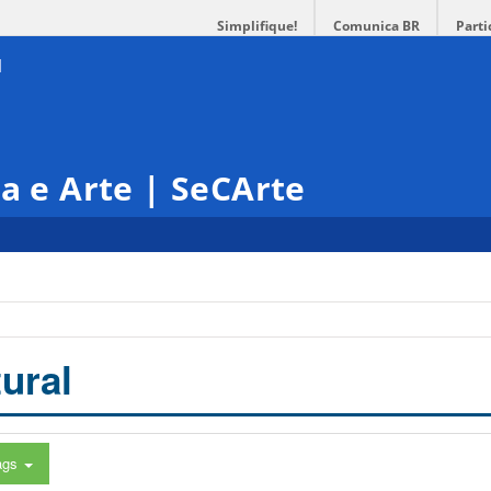
Simplifique!
Comunica BR
Parti
ra e Arte | SeCArte
ural
ags