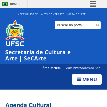
BRASIL
Simplifique!
ACESSIBILIDADE
ALTO CONTRASTE
MAPA DO SITE
Comunica BR
Participe
Acesso à informação
0:00
Legislação
Secretaria de Cultura e
1:00
Canais
Arte | SeCArte
2:00
Área Restrita
Administradores do Site
MENU
3:00
4:00
Agenda Cultural