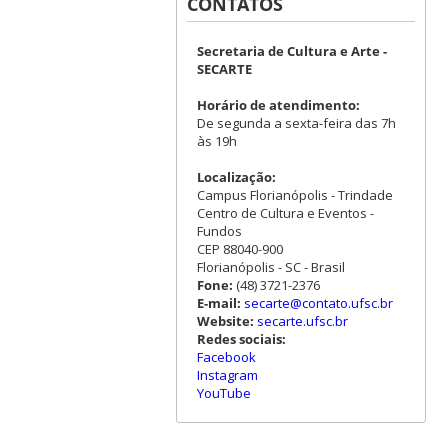
CONTATOS
Secretaria de Cultura e Arte -
SECARTE
Horário de atendimento:
De segunda a sexta-feira das 7h
às 19h
Localização:
Campus Florianópolis - Trindade
Centro de Cultura e Eventos -
Fundos
CEP 88040-900
Florianópolis - SC - Brasil
Fone:
(48) 3721-2376
E-mail:
secarte@contato.ufsc.br
Website:
secarte.ufsc.br
Redes sociais:
Facebook
Instagram
YouTube