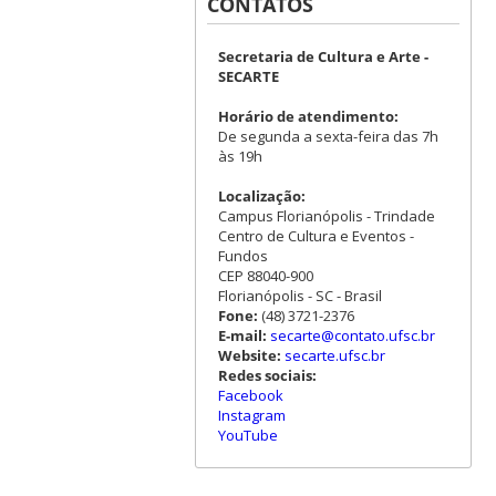
CONTATOS
Secretaria de Cultura e Arte -
SECARTE
Horário de atendimento:
De segunda a sexta-feira das 7h
às 19h
Localização:
Campus Florianópolis - Trindade
Centro de Cultura e Eventos -
Fundos
CEP 88040-900
Florianópolis - SC - Brasil
Fone:
(48) 3721-2376
E-mail:
secarte@contato.ufsc.br
Website:
secarte.ufsc.br
Redes sociais:
Facebook
Instagram
YouTube