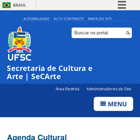
BRASIL
Simplifique!
ACESSIBILIDADE
ALTO CONTRASTE
MAPA DO SITE
Comunica BR
Participe
Acesso à informação
0:00
Legislação
Secretaria de Cultura e
1:00
Canais
Arte | SeCArte
2:00
Área Restrita
Administradores do Site
MENU
3:00
4:00
Agenda Cultural