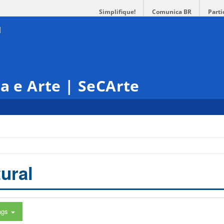
Simplifique!
Comunica BR
Parti
ra e Arte | SeCArte
ural
ags