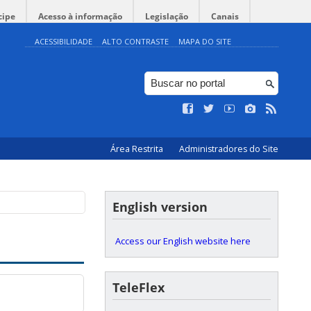
cipe
Acesso à informação
Legislação
Canais
ACESSIBILIDADE
ALTO CONTRASTE
MAPA DO SITE
Área Restrita
Administradores do Site
English version
Access our English website here
TeleFlex