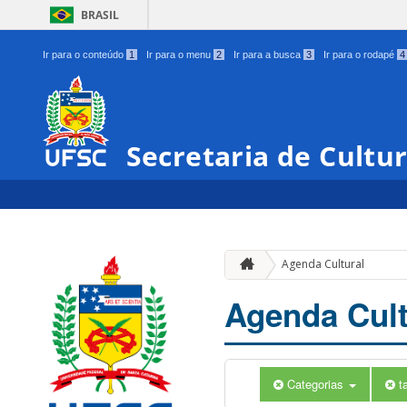
BRASIL
Ir para o conteúdo
1
Ir para o menu
2
Ir para a busca
3
Ir para o rodapé
4
Secretaria de Cultu
Agenda Cultural
Agenda Cult
Categorias
t