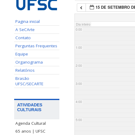
15 DE SETEMBRO DE
Pagina inicial
Dia inteiro
A SeCArte
0:00
Contato
Perguntas Frequentes
1:00
Equipe
Organograma
2:00
Relatórios
Brasão
UFSC/SECARTE
3:00
4:00
ATIVIDADES
CULTURAIS
5:00
Agenda Cultural
65 anos | UFSC