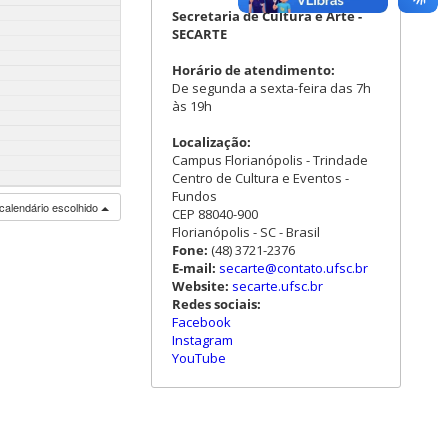
Secretaria de Cultura e Arte -
SECARTE
Horário de atendimento:
De segunda a sexta-feira das 7h
às 19h
Localização:
Campus Florianópolis - Trindade
Centro de Cultura e Eventos -
Fundos
calendário escolhido
CEP 88040-900
Florianópolis - SC - Brasil
Fone:
(48) 3721-2376
E-mail:
secarte@contato.ufsc.br
Website:
secarte.ufsc.br
Redes sociais:
Facebook
Instagram
YouTube