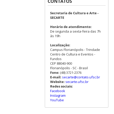
CONTATOS
Secretaria de Cultura e Arte -
SECARTE
Horário de atendimento:
De segunda a sexta-feira das 7h
às 19h
Localização:
Campus Florianópolis - Trindade
Centro de Cultura e Eventos -
Fundos
CEP 88040-900
Florianópolis - SC - Brasil
Fone:
(48) 3721-2376
E-mail:
secarte@contato.ufsc.br
Website:
secarte.ufsc.br
Redes sociais:
Facebook
Instagram
YouTube