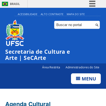
BRASIL
Simplifique!
ACESSIBILIDADE
ALTO CONTRASTE
MAPA DO SITE
Comunica BR
Participe
Acesso à informação
0:00
Legislação
Secretaria de Cultura e
1:00
Canais
Arte | SeCArte
2:00
Área Restrita
Administradores do Site
MENU
3:00
4:00
Agenda Cultural