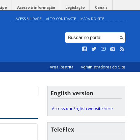
cipe
Acesso à informação
Legislação
Canais
ACESSIBILIDADE
ALTO CONTRASTE
MAPA DO SITE
Área Restrita
Administradores do Site
English version
Access our English website here
TeleFlex