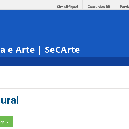
Simplifique!
Comunica BR
Parti
ra e Arte | SeCArte
ural
ags