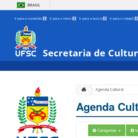
BRASIL
Ir para o conteúdo
1
Ir para o menu
2
Ir para a busca
3
Ir para o rodapé
4
Secretaria de Cultu
Agenda Cultural
Agenda Cult
Categorias
t