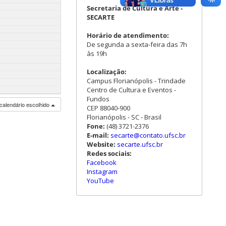
Secretaria de Cultura e Arte -
SECARTE
Horário de atendimento:
De segunda a sexta-feira das 7h
às 19h
Localização:
Campus Florianópolis - Trindade
Centro de Cultura e Eventos -
Fundos
calendário escolhido
CEP 88040-900
Florianópolis - SC - Brasil
Fone:
(48) 3721-2376
E-mail:
secarte@contato.ufsc.br
Website:
secarte.ufsc.br
Redes sociais:
Facebook
Instagram
YouTube