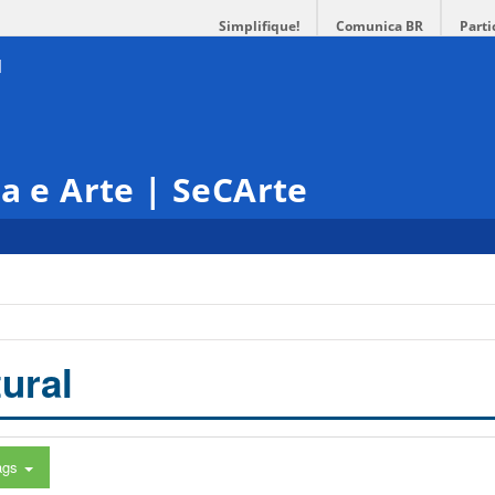
Simplifique!
Comunica BR
Parti
ra e Arte | SeCArte
ural
ags