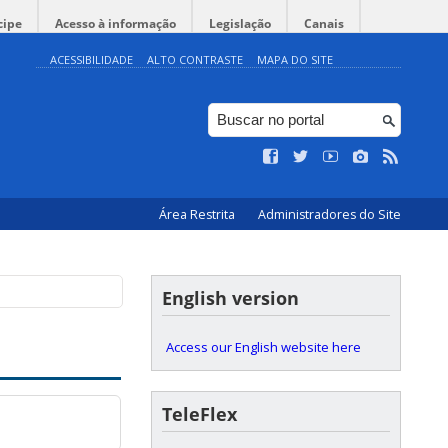
cipe
Acesso à informação
Legislação
Canais
ACESSIBILIDADE
ALTO CONTRASTE
MAPA DO SITE
Área Restrita
Administradores do Site
English version
Access our English website here
TeleFlex