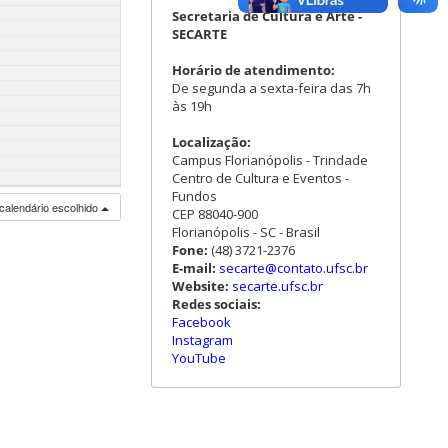
Secretaria de Cultura e Arte -
SECARTE
Horário de atendimento:
De segunda a sexta-feira das 7h
às 19h
Localização:
Campus Florianópolis - Trindade
Centro de Cultura e Eventos -
Fundos
calendário escolhido
CEP 88040-900
Florianópolis - SC - Brasil
Fone:
(48) 3721-2376
E-mail:
secarte@contato.ufsc.br
Website:
secarte.ufsc.br
Redes sociais:
Facebook
Instagram
YouTube