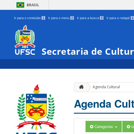
BRASIL
Ir para o conteúdo
1
Ir para o menu
2
Ir para a busca
3
Ir para o rodapé
4
Secretaria de Cultu
Agenda Cultural
Agenda Cult
Categorias
t