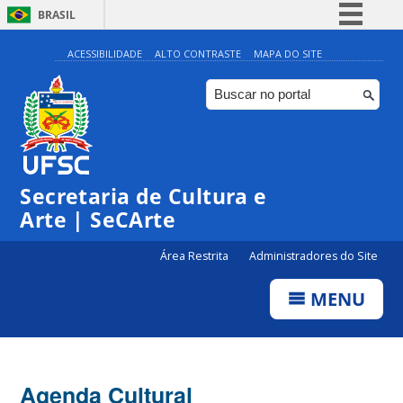
BRASIL
Simplifique!
ACESSIBILIDADE
ALTO CONTRASTE
MAPA DO SITE
Comunica BR
Participe
Acesso à informação
0:00
Legislação
Secretaria de Cultura e
1:00
Canais
Arte | SeCArte
2:00
Área Restrita
Administradores do Site
MENU
3:00
4:00
Agenda Cultural