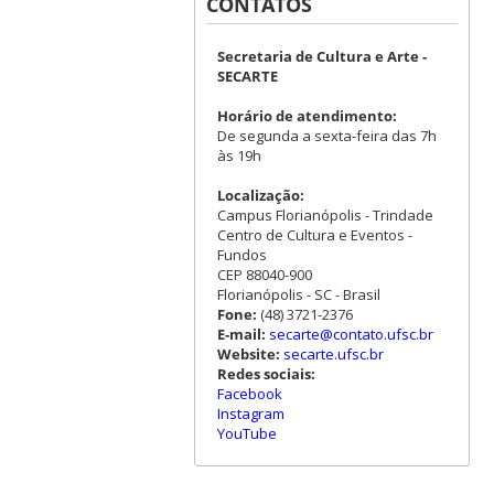
CONTATOS
Secretaria de Cultura e Arte -
SECARTE
Horário de atendimento:
De segunda a sexta-feira das 7h
às 19h
Localização:
Campus Florianópolis - Trindade
Centro de Cultura e Eventos -
Fundos
CEP 88040-900
Florianópolis - SC - Brasil
Fone:
(48) 3721-2376
E-mail:
secarte@contato.ufsc.br
Website:
secarte.ufsc.br
Redes sociais:
Facebook
Instagram
YouTube