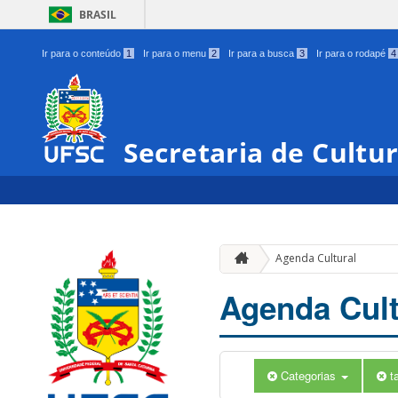
BRASIL
Ir para o conteúdo
1
Ir para o menu
2
Ir para a busca
3
Ir para o rodapé
4
Secretaria de Cultu
Agenda Cultural
Agenda Cult
Categorias
t