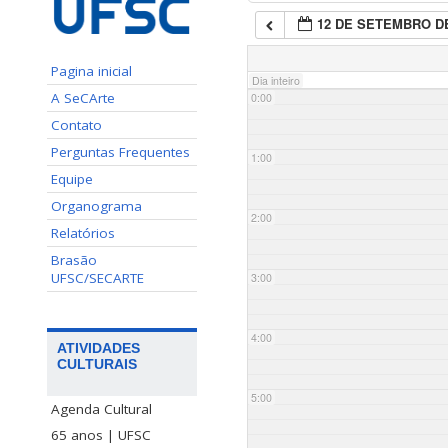
12 DE SETEMBRO DE
Pagina inicial
Dia inteiro
A SeCArte
0:00
Contato
Perguntas Frequentes
1:00
Equipe
Organograma
2:00
Relatórios
Brasão
UFSC/SECARTE
3:00
4:00
ATIVIDADES
CULTURAIS
5:00
Agenda Cultural
65 anos | UFSC