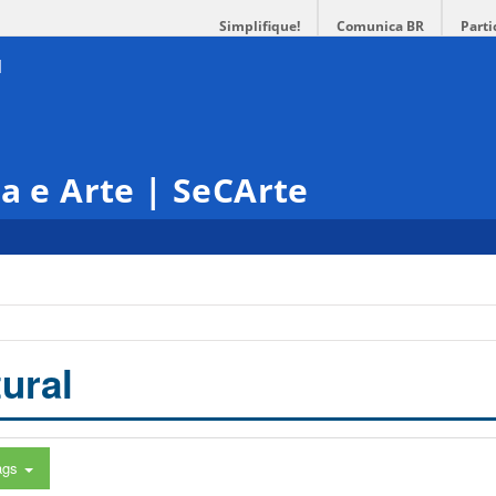
Simplifique!
Comunica BR
Parti
ra e Arte | SeCArte
ural
ags