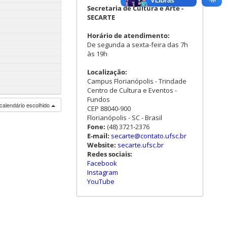
Secretaria de Cultura e Arte -
SECARTE
Horário de atendimento:
De segunda a sexta-feira das 7h
às 19h
Localização:
Campus Florianópolis - Trindade
Centro de Cultura e Eventos -
Fundos
calendário escolhido
CEP 88040-900
Florianópolis - SC - Brasil
Fone:
(48) 3721-2376
E-mail:
secarte@contato.ufsc.br
Website:
secarte.ufsc.br
Redes sociais:
Facebook
Instagram
YouTube