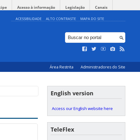
cipe
Acesso à informação
Legislação
Canais
ACESSIBILIDADE
ALTO CONTRASTE
MAPA DO SITE
Área Restrita
Administradores do Site
English version
Access our English website here
TeleFlex