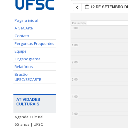
12 DE SETEMBRO DE
Pagina inicial
Dia inteiro
A SeCArte
0:00
Contato
Perguntas Frequentes
1:00
Equipe
Organograma
2:00
Relatórios
Brasão
UFSC/SECARTE
3:00
4:00
ATIVIDADES
CULTURAIS
5:00
Agenda Cultural
65 anos | UFSC