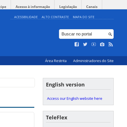
cipe
Acesso à informação
Legislação
Canais
ACESSIBILIDADE
ALTO CONTRASTE
MAPA DO SITE
Área Restrita
Administradores do Site
English version
Access our English website here
TeleFlex