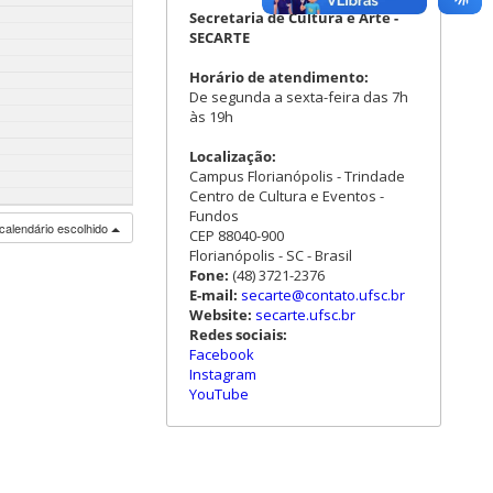
Secretaria de Cultura e Arte -
SECARTE
Horário de atendimento:
De segunda a sexta-feira das 7h
às 19h
Localização:
Campus Florianópolis - Trindade
Centro de Cultura e Eventos -
Fundos
calendário escolhido
CEP 88040-900
Florianópolis - SC - Brasil
Fone:
(48) 3721-2376
E-mail:
secarte@contato.ufsc.br
Website:
secarte.ufsc.br
Redes sociais:
Facebook
Instagram
YouTube