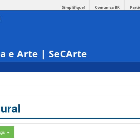
Simplifique!
Comunica BR
Parti
ra e Arte | SeCArte
ural
ags