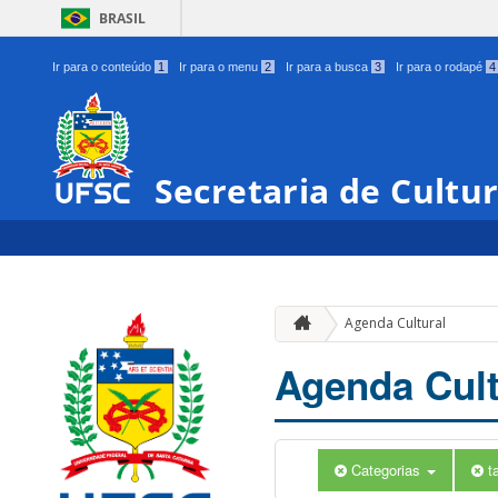
BRASIL
Ir para o conteúdo
1
Ir para o menu
2
Ir para a busca
3
Ir para o rodapé
4
Secretaria de Cultu
Agenda Cultural
Agenda Cult
Categorias
t