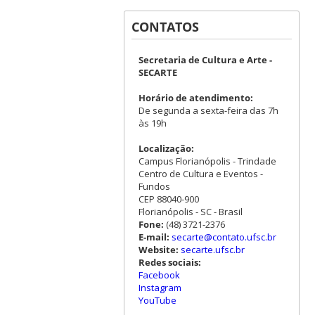
CONTATOS
Secretaria de Cultura e Arte -
SECARTE
Horário de atendimento:
De segunda a sexta-feira das 7h
às 19h
Localização:
Campus Florianópolis - Trindade
Centro de Cultura e Eventos -
Fundos
CEP 88040-900
Florianópolis - SC - Brasil
Fone:
(48) 3721-2376
E-mail:
secarte@contato.ufsc.br
Website:
secarte.ufsc.br
Redes sociais:
Facebook
Instagram
YouTube