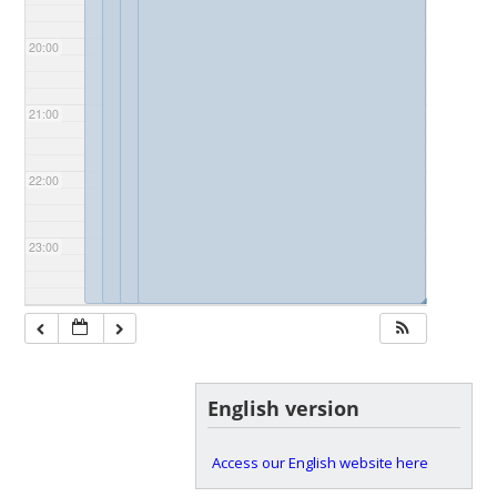
20:00
21:00
22:00
23:00
◢
◢
◢
◢
English version
Access our English website here