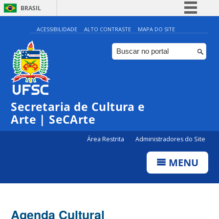
BRASIL
Simplifique!
ACESSIBILIDADE
ALTO CONTRASTE
MAPA DO SITE
Comunica BR
Participe
Acesso à informação
Legislação
Secretaria de Cultura e
Canais
Arte | SeCArte
Área Restrita
Administradores do Site
MENU
Agenda Cultural