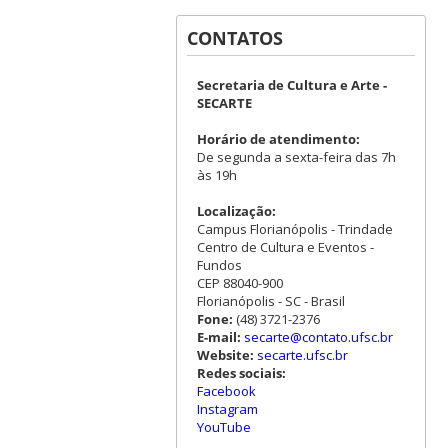
CONTATOS
Secretaria de Cultura e Arte -
SECARTE
Horário de atendimento:
De segunda a sexta-feira das 7h
às 19h
Localização:
Campus Florianópolis - Trindade
Centro de Cultura e Eventos -
Fundos
CEP 88040-900
Florianópolis - SC - Brasil
Fone:
(48) 3721-2376
E-mail:
secarte@contato.ufsc.br
Website:
secarte.ufsc.br
Redes sociais:
Facebook
Instagram
YouTube