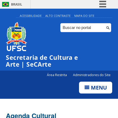
BRASIL
Simplifique!
ACESSIBILIDADE
ALTO CONTRASTE
MAPA DO SITE
Comunica BR
Participe
Acesso à informação
Legislação
Secretaria de Cultura e
Canais
Arte | SeCArte
Área Restrita
Administradores do Site
MENU
Agenda Cultural