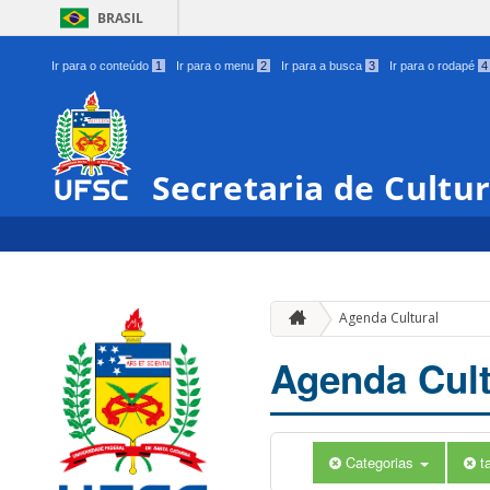
BRASIL
Ir para o conteúdo
1
Ir para o menu
2
Ir para a busca
3
Ir para o rodapé
4
Secretaria de Cultu
Agenda Cultural
Agenda Cult
Categorias
t