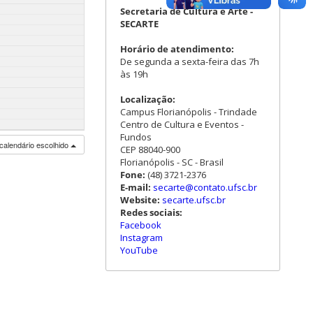
Secretaria de Cultura e Arte -
SECARTE
Horário de atendimento:
De segunda a sexta-feira das 7h
às 19h
Localização:
Campus Florianópolis - Trindade
Centro de Cultura e Eventos -
Fundos
calendário escolhido
CEP 88040-900
Florianópolis - SC - Brasil
Fone:
(48) 3721-2376
E-mail:
secarte@contato.ufsc.br
Website:
secarte.ufsc.br
Redes sociais:
Facebook
Instagram
YouTube