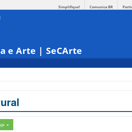
Simplifique!
Comunica BR
Parti
ra e Arte | SeCArte
ural
ags