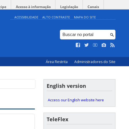
cipe
Acesso à informação
Legislação
Canais
ACESSIBILIDADE
ALTO CONTRASTE
MAPA DO SITE
Área Restrita
Administradores do Site
English version
Access our English website here
TeleFlex