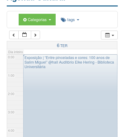
Categorias
tags
6
TER
Dia inteiro
◤
0:00
Exposição | “Entre pinceladas e cores: 100 anos de
Salim Miguel”
@hall Auditório Elke Hering - Biblioteca
Universitária
1:00
2:00
3:00
4:00