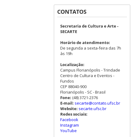
CONTATOS
Secretaria de Cultura e Arte -
SECARTE
Horário de atendimento:
De segunda a sexta-feira das 7h
às 19h
Localização:
Campus Florianópolis - Trindade
Centro de Cultura e Eventos -
Fundos
CEP 88040-900
Florianópolis - SC - Brasil
Fone:
(48) 3721-2376
E-mail:
secarte@contato.ufsc.br
Website:
secarte.ufsc.br
Redes sociais:
Facebook
Instagram
YouTube