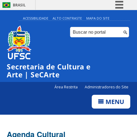
BRASIL
Simplifique!
ACESSIBILIDADE
ALTO CONTRASTE
MAPA DO SITE
Comunica BR
Participe
Acesso à informação
Legislação
Secretaria de Cultura e
Canais
Arte | SeCArte
Área Restrita
Administradores do Site
MENU
Agenda Cultural