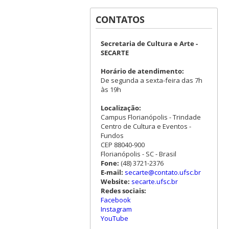
CONTATOS
Secretaria de Cultura e Arte -
SECARTE
Horário de atendimento:
De segunda a sexta-feira das 7h
às 19h
Localização:
Campus Florianópolis - Trindade
Centro de Cultura e Eventos -
Fundos
CEP 88040-900
Florianópolis - SC - Brasil
Fone:
(48) 3721-2376
E-mail:
secarte@contato.ufsc.br
Website:
secarte.ufsc.br
Redes sociais:
Facebook
Instagram
YouTube