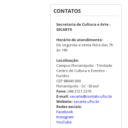
CONTATOS
Secretaria de Cultura e Arte -
SECARTE
Horário de atendimento:
De segunda a sexta-feira das 7h
às 19h
Localização:
Campus Florianópolis - Trindade
Centro de Cultura e Eventos -
Fundos
CEP 88040-900
Florianópolis - SC - Brasil
Fone:
(48) 3721-2376
E-mail:
secarte@contato.ufsc.br
Website:
secarte.ufsc.br
Redes sociais:
Facebook
Instagram
YouTube