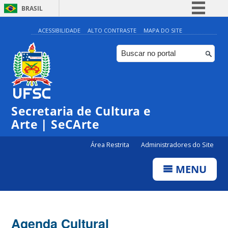
BRASIL
Simplifique!
ACESSIBILIDADE
ALTO CONTRASTE
MAPA DO SITE
Comunica BR
Participe
Acesso à informação
Legislação
Secretaria de Cultura e
Canais
Arte | SeCArte
Área Restrita
Administradores do Site
MENU
Agenda Cultural