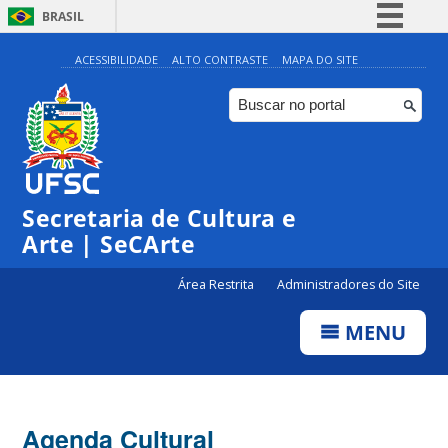
BRASIL
Simplifique!
ACESSIBILIDADE
ALTO CONTRASTE
MAPA DO SITE
Comunica BR
Participe
Acesso à informação
0:00
Legislação
Secretaria de Cultura e
1:00
Canais
Arte | SeCArte
2:00
Área Restrita
Administradores do Site
MENU
3:00
4:00
Agenda Cultural