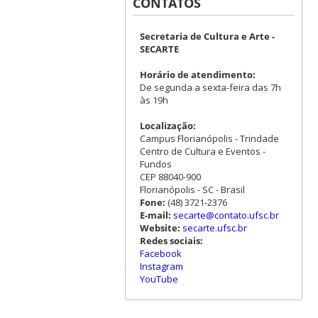
CONTATOS
Secretaria de Cultura e Arte -
SECARTE
Horário de atendimento:
De segunda a sexta-feira das 7h
às 19h
Localização:
Campus Florianópolis - Trindade
Centro de Cultura e Eventos -
Fundos
CEP 88040-900
Florianópolis - SC - Brasil
Fone:
(48) 3721-2376
E-mail:
secarte@contato.ufsc.br
Website:
secarte.ufsc.br
Redes sociais:
Facebook
Instagram
YouTube