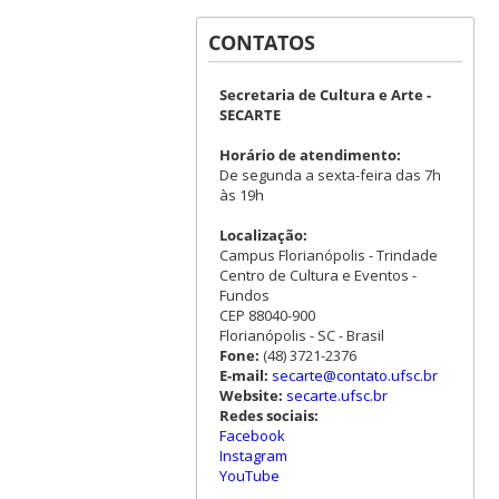
CONTATOS
Secretaria de Cultura e Arte -
SECARTE
Horário de atendimento:
De segunda a sexta-feira das 7h
às 19h
Localização:
Campus Florianópolis - Trindade
Centro de Cultura e Eventos -
Fundos
CEP 88040-900
Florianópolis - SC - Brasil
Fone:
(48) 3721-2376
E-mail:
secarte@contato.ufsc.br
Website:
secarte.ufsc.br
Redes sociais:
Facebook
Instagram
YouTube