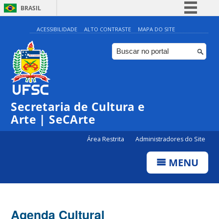
BRASIL
Simplifique!
ACESSIBILIDADE
ALTO CONTRASTE
MAPA DO SITE
Comunica BR
Participe
Acesso à informação
Legislação
Secretaria de Cultura e
Canais
Arte | SeCArte
Área Restrita
Administradores do Site
MENU
Agenda Cultural