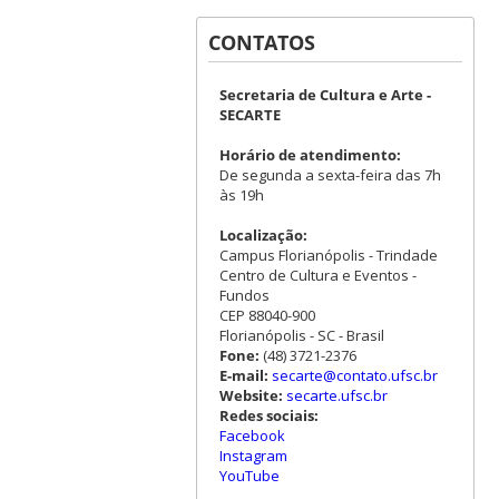
CONTATOS
Secretaria de Cultura e Arte -
SECARTE
Horário de atendimento:
De segunda a sexta-feira das 7h
às 19h
Localização:
Campus Florianópolis - Trindade
Centro de Cultura e Eventos -
Fundos
CEP 88040-900
Florianópolis - SC - Brasil
Fone:
(48) 3721-2376
E-mail:
secarte@contato.ufsc.br
Website:
secarte.ufsc.br
Redes sociais:
Facebook
Instagram
YouTube