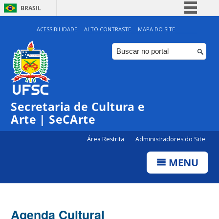
BRASIL
Simplifique!
ACESSIBILIDADE
ALTO CONTRASTE
MAPA DO SITE
Comunica BR
Participe
Acesso à informação
Legislação
Secretaria de Cultura e
Canais
Arte | SeCArte
Área Restrita
Administradores do Site
MENU
Agenda Cultural