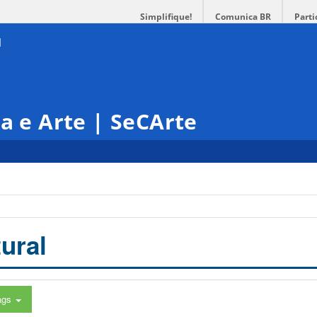
Simplifique!
Comunica BR
Parti
ra e Arte | SeCArte
ural
ags