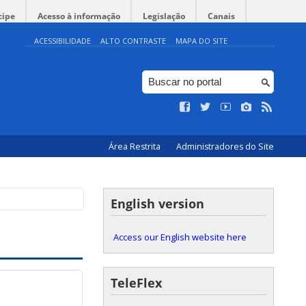
cipe
Acesso à informação
Legislação
Canais
ACESSIBILIDADE
ALTO CONTRASTE
MAPA DO SITE
Área Restrita
Administradores do Site
English version
Access our English website here
TeleFlex