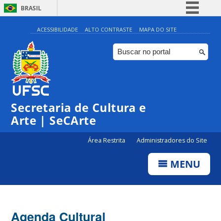
BRASIL
Simplifique!
ACESSIBILIDADE
ALTO CONTRASTE
MAPA DO SITE
Comunica BR
Participe
Acesso à informação
Legislação
Secretaria de Cultura e
Canais
Arte | SeCArte
Área Restrita
Administradores do Site
MENU
Agenda Cultural