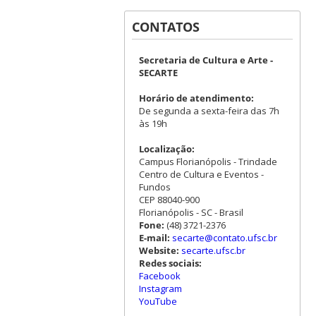
CONTATOS
Secretaria de Cultura e Arte -
SECARTE
Horário de atendimento:
De segunda a sexta-feira das 7h
às 19h
Localização:
Campus Florianópolis - Trindade
Centro de Cultura e Eventos -
Fundos
CEP 88040-900
Florianópolis - SC - Brasil
Fone:
(48) 3721-2376
E-mail:
secarte@contato.ufsc.br
Website:
secarte.ufsc.br
Redes sociais:
Facebook
Instagram
YouTube