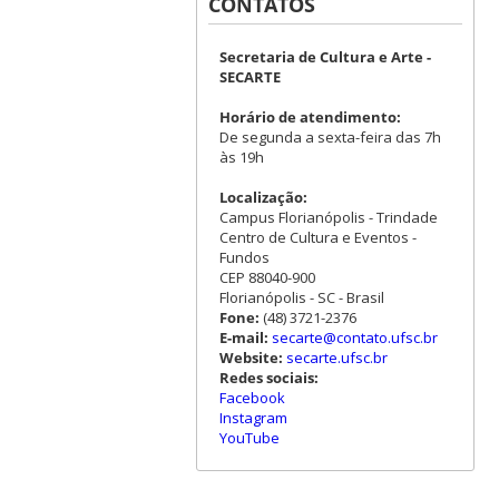
CONTATOS
Secretaria de Cultura e Arte -
SECARTE
Horário de atendimento:
De segunda a sexta-feira das 7h
às 19h
Localização:
Campus Florianópolis - Trindade
Centro de Cultura e Eventos -
Fundos
CEP 88040-900
Florianópolis - SC - Brasil
Fone:
(48) 3721-2376
E-mail:
secarte@contato.ufsc.br
Website:
secarte.ufsc.br
Redes sociais:
Facebook
Instagram
YouTube