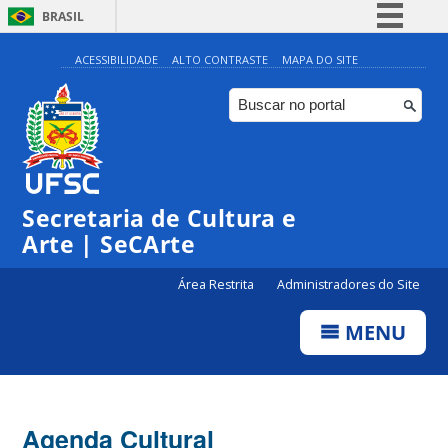
BRASIL
Simplifique!
ACESSIBILIDADE
ALTO CONTRASTE
MAPA DO SITE
Comunica BR
Participe
Acesso à informação
0:00
Legislação
Secretaria de Cultura e
1:00
Canais
Arte | SeCArte
2:00
Área Restrita
Administradores do Site
MENU
3:00
4:00
Agenda Cultural