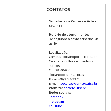
CONTATOS
Secretaria de Cultura e Arte -
SECARTE
Horário de atendimento:
De segunda a sexta-feira das 7h
às 19h
Localização:
Campus Florianópolis - Trindade
Centro de Cultura e Eventos -
Fundos
CEP 88040-900
Florianópolis - SC - Brasil
Fone:
(48) 3721-2376
E-mail:
secarte@contato.ufsc.br
Website:
secarte.ufsc.br
Redes sociais:
Facebook
Instagram
YouTube