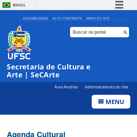
BRASIL
Simplifique!
ACESSIBILIDADE
ALTO CONTRASTE
MAPA DO SITE
Comunica BR
Participe
Acesso à informação
Legislação
Secretaria de Cultura e
Canais
Arte | SeCArte
Área Restrita
Administradores do Site
MENU
Agenda Cultural