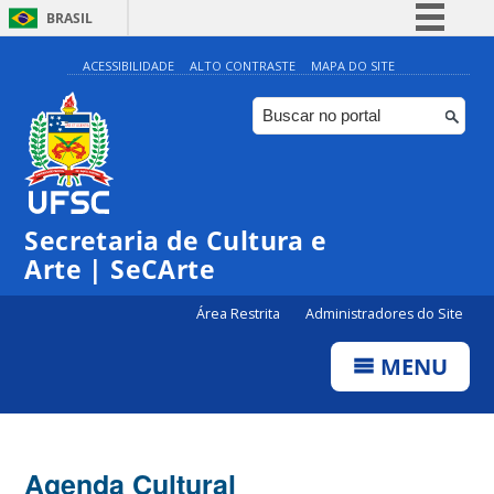
BRASIL
Simplifique!
ACESSIBILIDADE
ALTO CONTRASTE
MAPA DO SITE
Comunica BR
Participe
Acesso à informação
Legislação
Secretaria de Cultura e
Canais
Arte | SeCArte
Área Restrita
Administradores do Site
MENU
Agenda Cultural