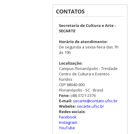
CONTATOS
Secretaria de Cultura e Arte -
SECARTE
Horário de atendimento:
De segunda a sexta-feira das 7h
às 19h
Localização:
Campus Florianópolis - Trindade
Centro de Cultura e Eventos -
Fundos
CEP 88040-900
Florianópolis - SC - Brasil
Fone:
(48) 3721-2376
E-mail:
secarte@contato.ufsc.br
Website:
secarte.ufsc.br
Redes sociais:
Facebook
Instagram
YouTube