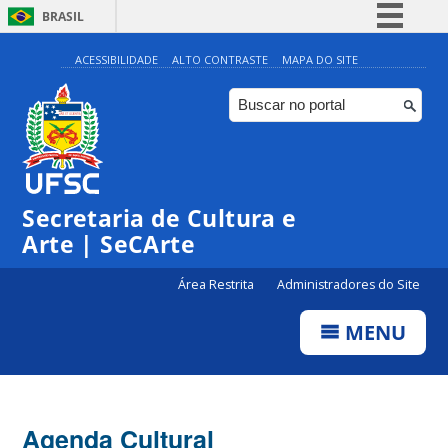
BRASIL
Simplifique!
ACESSIBILIDADE
ALTO CONTRASTE
MAPA DO SITE
Comunica BR
Participe
Acesso à informação
0:00
Legislação
Secretaria de Cultura e
1:00
Canais
Arte | SeCArte
2:00
Área Restrita
Administradores do Site
MENU
3:00
4:00
Agenda Cultural