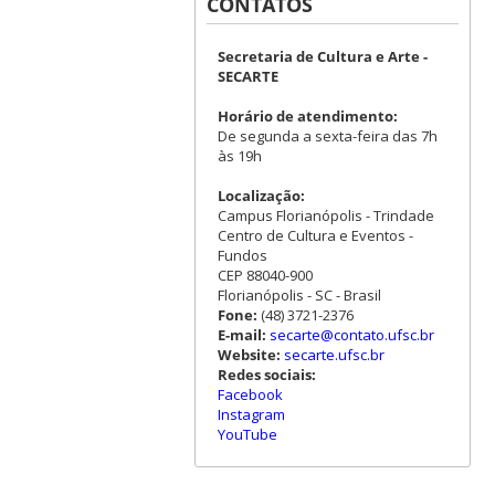
CONTATOS
Secretaria de Cultura e Arte -
SECARTE
Horário de atendimento:
De segunda a sexta-feira das 7h
às 19h
Localização:
Campus Florianópolis - Trindade
Centro de Cultura e Eventos -
Fundos
CEP 88040-900
Florianópolis - SC - Brasil
Fone:
(48) 3721-2376
E-mail:
secarte@contato.ufsc.br
Website:
secarte.ufsc.br
Redes sociais:
Facebook
Instagram
YouTube