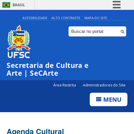
BRASIL
Simplifique!
ACESSIBILIDADE
ALTO CONTRASTE
MAPA DO SITE
Comunica BR
Participe
Acesso à informação
0:00
Legislação
Secretaria de Cultura e
1:00
Canais
Arte | SeCArte
2:00
Área Restrita
Administradores do Site
MENU
3:00
4:00
Agenda Cultural