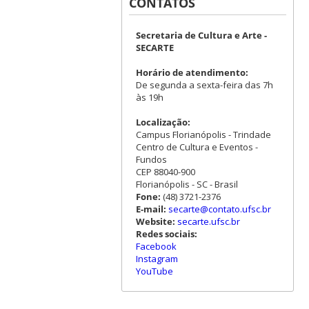
CONTATOS
Secretaria de Cultura e Arte -
SECARTE
Horário de atendimento:
De segunda a sexta-feira das 7h
às 19h
Localização:
Campus Florianópolis - Trindade
Centro de Cultura e Eventos -
Fundos
CEP 88040-900
Florianópolis - SC - Brasil
Fone:
(48) 3721-2376
E-mail:
secarte@contato.ufsc.br
Website:
secarte.ufsc.br
Redes sociais:
Facebook
Instagram
YouTube