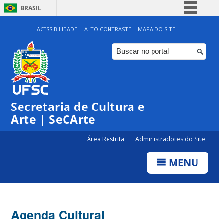
BRASIL
Simplifique!
ACESSIBILIDADE
ALTO CONTRASTE
MAPA DO SITE
Comunica BR
Participe
Acesso à informação
Legislação
Secretaria de Cultura e
Canais
Arte | SeCArte
Área Restrita
Administradores do Site
MENU
Agenda Cultural