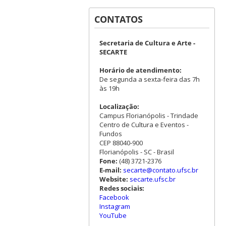
CONTATOS
Secretaria de Cultura e Arte -
SECARTE
Horário de atendimento:
De segunda a sexta-feira das 7h
às 19h
Localização:
Campus Florianópolis - Trindade
Centro de Cultura e Eventos -
Fundos
CEP 88040-900
Florianópolis - SC - Brasil
Fone:
(48) 3721-2376
E-mail:
secarte@contato.ufsc.br
Website:
secarte.ufsc.br
Redes sociais:
Facebook
Instagram
YouTube