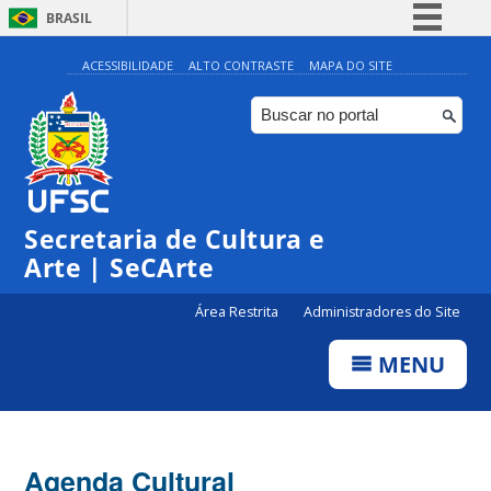
BRASIL
Simplifique!
ACESSIBILIDADE
ALTO CONTRASTE
MAPA DO SITE
Comunica BR
Participe
Acesso à informação
Legislação
Secretaria de Cultura e
Canais
Arte | SeCArte
Área Restrita
Administradores do Site
MENU
Agenda Cultural