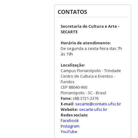
CONTATOS
Secretaria de Cultura e Arte -
SECARTE
Horário de atendimento:
De segunda a sexta-feira das 7h
às 19h
Localização:
Campus Florianópolis - Trindade
Centro de Cultura e Eventos -
Fundos
CEP 88040-900
Florianópolis - SC - Brasil
Fone:
(48) 3721-2376
E-mail:
secarte@contato.ufsc.br
Website:
secarte.ufsc.br
Redes sociais:
Facebook
Instagram
YouTube