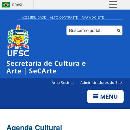
BRASIL
Simplifique!
ACESSIBILIDADE
ALTO CONTRASTE
MAPA DO SITE
Comunica BR
Participe
Acesso à informação
Legislação
Secretaria de Cultura e
Canais
Arte | SeCArte
Área Restrita
Administradores do Site
MENU
Agenda Cultural