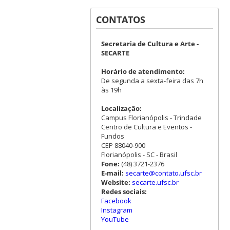
CONTATOS
Secretaria de Cultura e Arte -
SECARTE
Horário de atendimento:
De segunda a sexta-feira das 7h
às 19h
Localização:
Campus Florianópolis - Trindade
Centro de Cultura e Eventos -
Fundos
CEP 88040-900
Florianópolis - SC - Brasil
Fone:
(48) 3721-2376
E-mail:
secarte@contato.ufsc.br
Website:
secarte.ufsc.br
Redes sociais:
Facebook
Instagram
YouTube