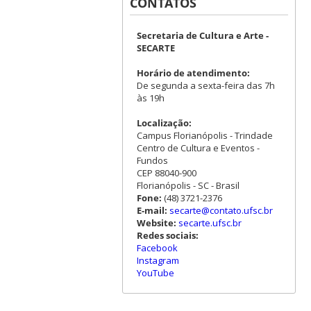
CONTATOS
Secretaria de Cultura e Arte -
SECARTE
Horário de atendimento:
De segunda a sexta-feira das 7h
às 19h
Localização:
Campus Florianópolis - Trindade
Centro de Cultura e Eventos -
Fundos
CEP 88040-900
Florianópolis - SC - Brasil
Fone:
(48) 3721-2376
E-mail:
secarte@contato.ufsc.br
Website:
secarte.ufsc.br
Redes sociais:
Facebook
Instagram
YouTube