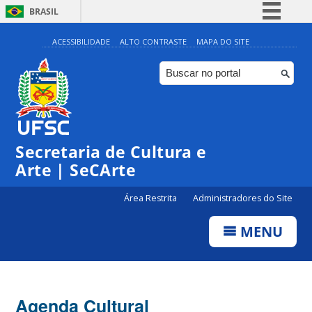
BRASIL
Simplifique!
ACESSIBILIDADE
ALTO CONTRASTE
MAPA DO SITE
Comunica BR
Participe
Acesso à informação
0:00
Legislação
Secretaria de Cultura e
1:00
Canais
Arte | SeCArte
2:00
Área Restrita
Administradores do Site
MENU
3:00
4:00
Agenda Cultural