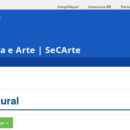
Simplifique!
Comunica BR
Parti
ra e Arte | SeCArte
ural
ags