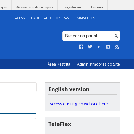
cipe
Acesso à informação
Legislação
Canais
ACESSIBILIDADE
ALTO CONTRASTE
MAPA DO SITE
Área Restrita
Administradores do Site
English version
Access our English website here
TeleFlex