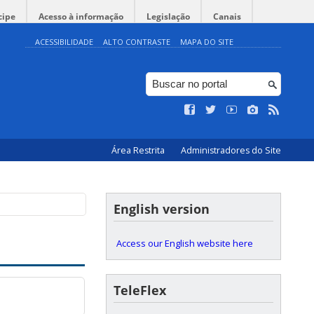
cipe
Acesso à informação
Legislação
Canais
ACESSIBILIDADE
ALTO CONTRASTE
MAPA DO SITE
Área Restrita
Administradores do Site
English version
Access our English website here
TeleFlex