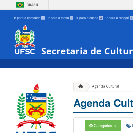
BRASIL
Ir para o conteúdo
1
Ir para o menu
2
Ir para a busca
3
Ir para o rodapé
4
Secretaria de Cultu
Agenda Cultural
Agenda Cult
Categorias