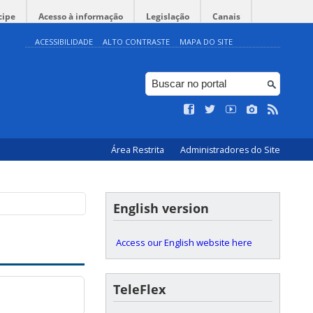
cipe
Acesso à informação
Legislação
Canais
ACESSIBILIDADE
ALTO CONTRASTE
MAPA DO SITE
Área Restrita
Administradores do Site
English version
Access our English website here
TeleFlex