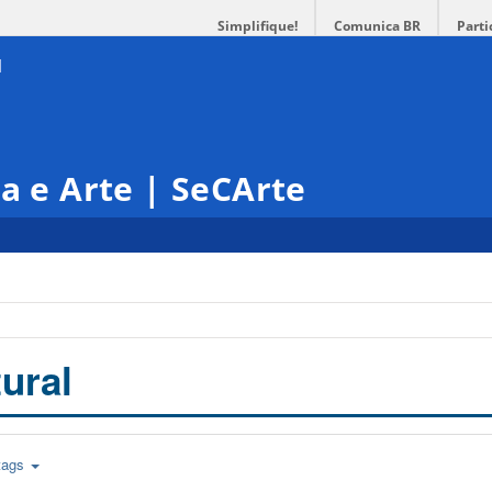
Simplifique!
Comunica BR
Parti
ra e Arte | SeCArte
ural
tags