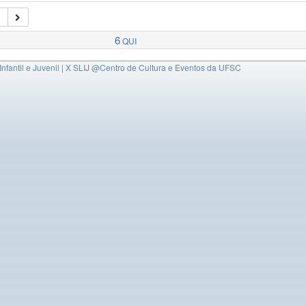
4
6
QUI
nfantil e Juvenil | X SLIJ
@Centro de Cultura e Eventos da UFSC