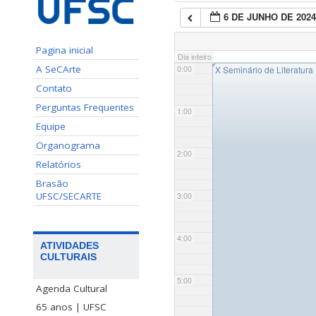
6 DE JUNHO DE 202
Pagina inicial
Dia inteiro
◤
A SeCArte
0:00
X Seminário de Literatura I
Contato
Perguntas Frequentes
1:00
Equipe
Organograma
2:00
Relatórios
Brasão
UFSC/SECARTE
3:00
4:00
ATIVIDADES
CULTURAIS
5:00
Agenda Cultural
65 anos | UFSC