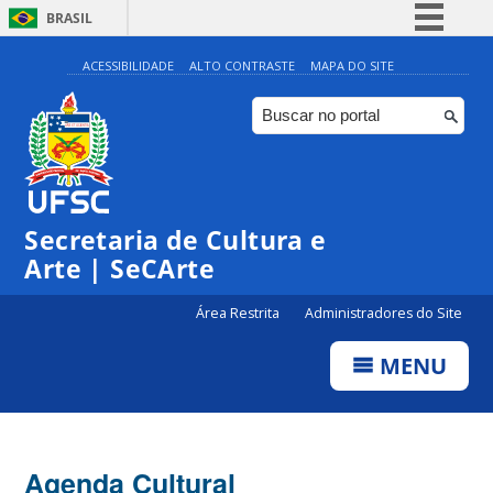
BRASIL
Simplifique!
ACESSIBILIDADE
ALTO CONTRASTE
MAPA DO SITE
Comunica BR
Participe
◤
Acesso à informação
0:00
X Seminário de Literatura Infantil e Juvenil | X SLIJ
@Centro de Cultura e Eventos da UFSC
Legislação
Secretaria de Cultura e
1:00
Canais
Arte | SeCArte
2:00
Área Restrita
Administradores do Site
MENU
3:00
4:00
Agenda Cultural