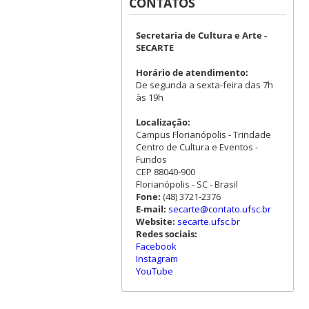
CONTATOS
Secretaria de Cultura e Arte -
SECARTE
Horário de atendimento:
De segunda a sexta-feira das 7h
às 19h
Localização:
Campus Florianópolis - Trindade
Centro de Cultura e Eventos -
Fundos
CEP 88040-900
Florianópolis - SC - Brasil
Fone:
(48) 3721-2376
E-mail:
secarte@contato.ufsc.br
Website:
secarte.ufsc.br
Redes sociais:
Facebook
Instagram
YouTube