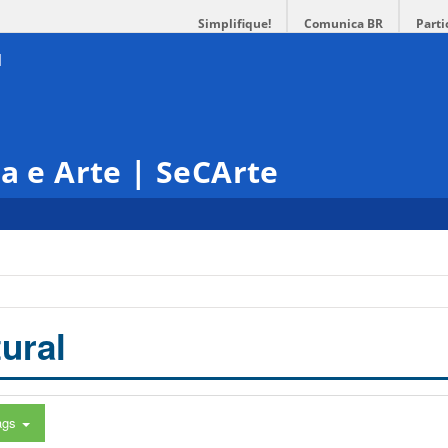
Simplifique!
Comunica BR
Parti
ra e Arte | SeCArte
ural
ags