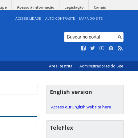
cipe
Acesso à informação
Legislação
Canais
ACESSIBILIDADE
ALTO CONTRASTE
MAPA DO SITE
Área Restrita
Administradores do Site
English version
Access our English website here
TeleFlex