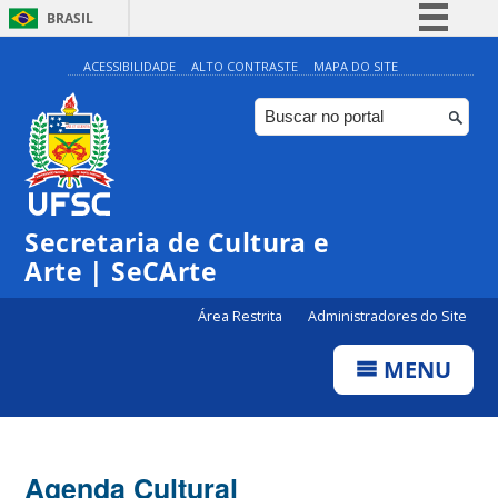
BRASIL
Simplifique!
ACESSIBILIDADE
ALTO CONTRASTE
MAPA DO SITE
Comunica BR
Participe
Acesso à informação
0:00
Legislação
Secretaria de Cultura e
1:00
Canais
Arte | SeCArte
2:00
Área Restrita
Administradores do Site
MENU
3:00
4:00
Agenda Cultural