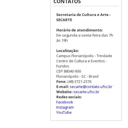
CONTATOS
Secretaria de Cultura e Arte -
SECARTE
Horário de atendimento:
De segunda a sexta-feira das 7h
às 19h
Localização:
Campus Florianópolis - Trindade
Centro de Cultura e Eventos -
Fundos
CEP 88040-900
Florianópolis - SC - Brasil
Fone:
(48) 3721-2376
E-mail:
secarte@contato.ufsc.br
Website:
secarte.ufsc.br
Redes sociais:
Facebook
Instagram
YouTube