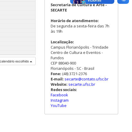
Secretaria de Cultura e Arte -
SECARTE
Horário de atendimento:
De segunda a sexta-feira das 7h
às 19h
Localização:
Campus Florianópolis - Trindade
Centro de Cultura e Eventos -
Fundos
calendário escolhido
CEP 88040-900
Florianópolis - SC - Brasil
Fone:
(48) 3721-2376
E-mail:
secarte@contato.ufsc.br
Website:
secarte.ufsc.br
Redes sociais:
Facebook
Instagram
YouTube