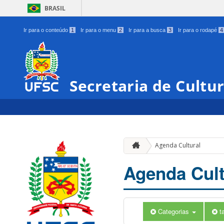
BRASIL
Ir para o conteúdo
1
Ir para o menu
2
Ir para a busca
3
Ir para o rodapé
4
Secretaria de Cultu
Agenda Cultural
Agenda Cult
Categorias
t