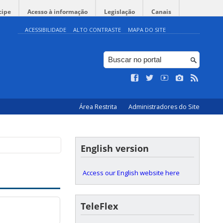
cipe
Acesso à informação
Legislação
Canais
ACESSIBILIDADE
ALTO CONTRASTE
MAPA DO SITE
Área Restrita
Administradores do Site
English version
Access our English website here
TeleFlex