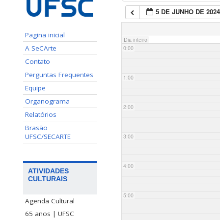
5 DE JUNHO DE 202
Pagina inicial
Dia inteiro
A SeCArte
0:00
Contato
Perguntas Frequentes
1:00
Equipe
Organograma
2:00
Relatórios
Brasão
UFSC/SECARTE
3:00
4:00
ATIVIDADES
CULTURAIS
5:00
Agenda Cultural
65 anos | UFSC