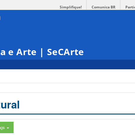
Simplifique!
Comunica BR
Parti
ra e Arte | SeCArte
ural
ags