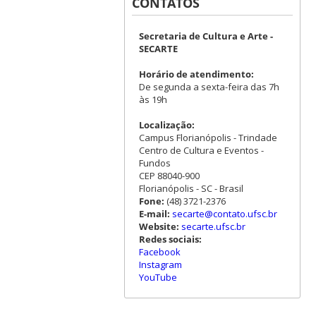
CONTATOS
Secretaria de Cultura e Arte -
SECARTE
Horário de atendimento:
De segunda a sexta-feira das 7h
às 19h
Localização:
Campus Florianópolis - Trindade
Centro de Cultura e Eventos -
Fundos
CEP 88040-900
Florianópolis - SC - Brasil
Fone:
(48) 3721-2376
E-mail:
secarte@contato.ufsc.br
Website:
secarte.ufsc.br
Redes sociais:
Facebook
Instagram
YouTube