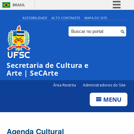
BRASIL
Simplifique!
ACESSIBILIDADE
ALTO CONTRASTE
MAPA DO SITE
Comunica BR
Participe
Acesso à informação
0:00
Legislação
Secretaria de Cultura e
1:00
Canais
Arte | SeCArte
2:00
Área Restrita
Administradores do Site
MENU
3:00
4:00
Agenda Cultural