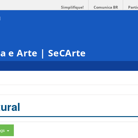
Simplifique!
Comunica BR
Parti
ra e Arte | SeCArte
ural
ags