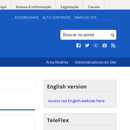
cipe
Acesso à informação
Legislação
Canais
ACESSIBILIDADE
ALTO CONTRASTE
MAPA DO SITE
Área Restrita
Administradores do Site
English version
Access our English website here
TeleFlex