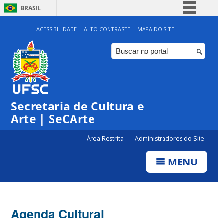
BRASIL
Simplifique!
ACESSIBILIDADE
ALTO CONTRASTE
MAPA DO SITE
Comunica BR
Participe
Acesso à informação
Legislação
Secretaria de Cultura e
Canais
Arte | SeCArte
Área Restrita
Administradores do Site
MENU
Agenda Cultural