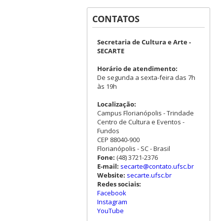
CONTATOS
Secretaria de Cultura e Arte -
SECARTE
Horário de atendimento:
De segunda a sexta-feira das 7h
às 19h
Localização:
Campus Florianópolis - Trindade
Centro de Cultura e Eventos -
Fundos
CEP 88040-900
Florianópolis - SC - Brasil
Fone:
(48) 3721-2376
E-mail:
secarte@contato.ufsc.br
Website:
secarte.ufsc.br
Redes sociais:
Facebook
Instagram
YouTube