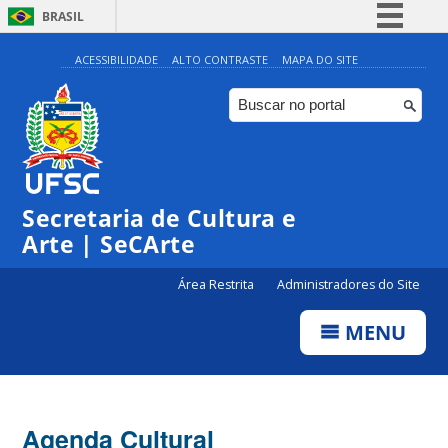
BRASIL
Simplifique!
ACESSIBILIDADE
ALTO CONTRASTE
MAPA DO SITE
Comunica BR
Participe
Acesso à informação
Legislação
Secretaria de Cultura e
Canais
Arte | SeCArte
Área Restrita
Administradores do Site
MENU
Agenda Cultural