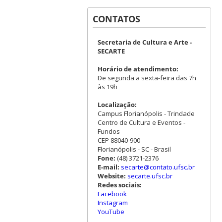
CONTATOS
Secretaria de Cultura e Arte -
SECARTE
Horário de atendimento:
De segunda a sexta-feira das 7h
às 19h
Localização:
Campus Florianópolis - Trindade
Centro de Cultura e Eventos -
Fundos
CEP 88040-900
Florianópolis - SC - Brasil
Fone:
(48) 3721-2376
E-mail:
secarte@contato.ufsc.br
Website:
secarte.ufsc.br
Redes sociais:
Facebook
Instagram
YouTube