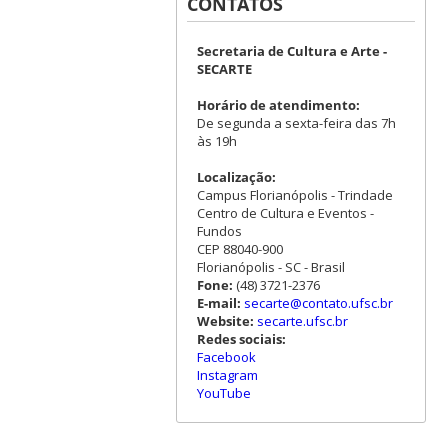
CONTATOS
Secretaria de Cultura e Arte -
SECARTE
Horário de atendimento:
De segunda a sexta-feira das 7h
às 19h
Localização:
Campus Florianópolis - Trindade
Centro de Cultura e Eventos -
Fundos
CEP 88040-900
Florianópolis - SC - Brasil
Fone:
(48) 3721-2376
E-mail:
secarte@contato.ufsc.br
Website:
secarte.ufsc.br
Redes sociais:
Facebook
Instagram
YouTube