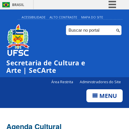
BRASIL
Simplifique!
ACESSIBILIDADE
ALTO CONTRASTE
MAPA DO SITE
Comunica BR
Participe
Acesso à informação
0:00
Legislação
Secretaria de Cultura e
1:00
Canais
Arte | SeCArte
2:00
Área Restrita
Administradores do Site
MENU
3:00
4:00
Agenda Cultural