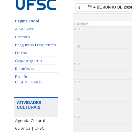
4 DE JUNHO DE 202
Pagina inicial
Dia inteiro
A SeCArte
0:00
Contato
Perguntas Frequentes
1:00
Equipe
Organograma
2:00
Relatórios
Brasão
UFSC/SECARTE
3:00
4:00
ATIVIDADES
CULTURAIS
5:00
Agenda Cultural
65 anos | UFSC