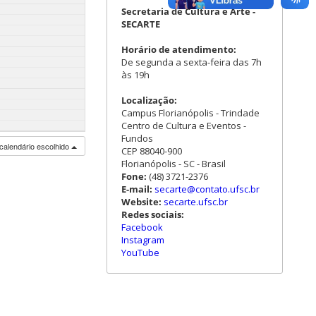
Secretaria de Cultura e Arte -
SECARTE
Horário de atendimento:
De segunda a sexta-feira das 7h
às 19h
Localização:
Campus Florianópolis - Trindade
Centro de Cultura e Eventos -
Fundos
calendário escolhido
CEP 88040-900
Florianópolis - SC - Brasil
Fone:
(48) 3721-2376
E-mail:
secarte@contato.ufsc.br
Website:
secarte.ufsc.br
Redes sociais:
Facebook
Instagram
YouTube