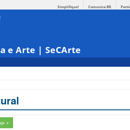
Simplifique!
Comunica BR
Parti
ra e Arte | SeCArte
ural
ags