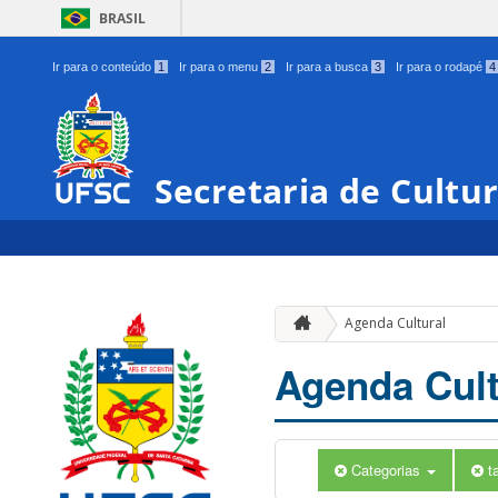
BRASIL
Ir para o conteúdo
1
Ir para o menu
2
Ir para a busca
3
Ir para o rodapé
4
Secretaria de Cultu
Agenda Cultural
Agenda Cult
Categorias
t