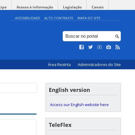
cipe
Acesso à informação
Legislação
Canais
ACESSIBILIDADE
ALTO CONTRASTE
MAPA DO SITE
Área Restrita
Administradores do Site
English version
Access our English website here
TeleFlex