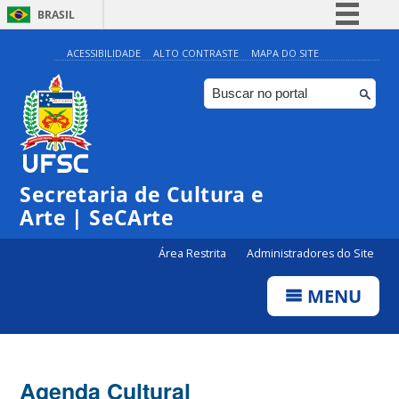
BRASIL
Simplifique!
ACESSIBILIDADE
ALTO CONTRASTE
MAPA DO SITE
Comunica BR
Participe
Acesso à informação
Legislação
Secretaria de Cultura e
Canais
Arte | SeCArte
Área Restrita
Administradores do Site
MENU
Agenda Cultural