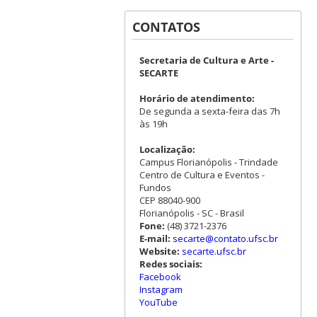
CONTATOS
Secretaria de Cultura e Arte -
SECARTE
Horário de atendimento:
De segunda a sexta-feira das 7h
às 19h
Localização:
Campus Florianópolis - Trindade
Centro de Cultura e Eventos -
Fundos
CEP 88040-900
Florianópolis - SC - Brasil
Fone:
(48) 3721-2376
E-mail:
secarte@contato.ufsc.br
Website:
secarte.ufsc.br
Redes sociais:
Facebook
Instagram
YouTube