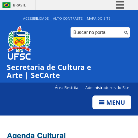
BRASIL
Simplifique!
ACESSIBILIDADE
ALTO CONTRASTE
MAPA DO SITE
Comunica BR
Participe
Acesso à informação
Legislação
Secretaria de Cultura e
Canais
Arte | SeCArte
Área Restrita
Administradores do Site
MENU
Agenda Cultural