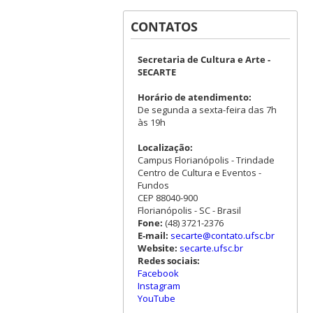
CONTATOS
Secretaria de Cultura e Arte -
SECARTE
Horário de atendimento:
De segunda a sexta-feira das 7h
às 19h
Localização:
Campus Florianópolis - Trindade
Centro de Cultura e Eventos -
Fundos
CEP 88040-900
Florianópolis - SC - Brasil
Fone:
(48) 3721-2376
E-mail:
secarte@contato.ufsc.br
Website:
secarte.ufsc.br
Redes sociais:
Facebook
Instagram
YouTube