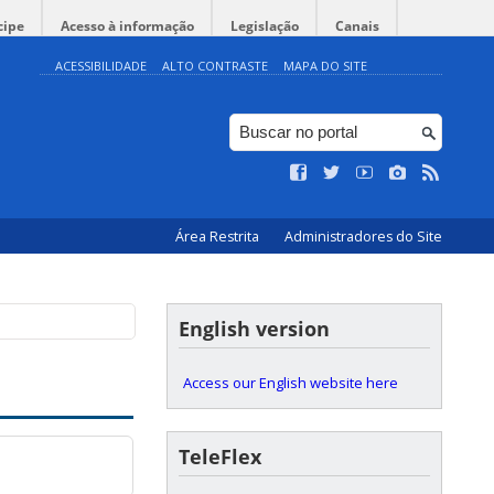
cipe
Acesso à informação
Legislação
Canais
ACESSIBILIDADE
ALTO CONTRASTE
MAPA DO SITE
Área Restrita
Administradores do Site
English version
Access our English website here
TeleFlex