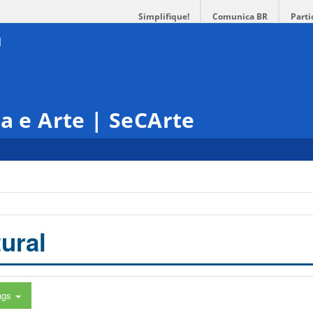
Simplifique!
Comunica BR
Parti
ra e Arte | SeCArte
ural
ags