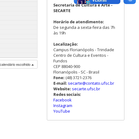
Secretaria de Cultura e Arte -
SECARTE
Horário de atendimento:
De segunda a sexta-feira das 7h
às 19h
Localização:
Campus Florianópolis - Trindade
Centro de Cultura e Eventos -
Fundos
calendário escolhido
CEP 88040-900
Florianópolis - SC - Brasil
Fone:
(48) 3721-2376
E-mail:
secarte@contato.ufsc.br
Website:
secarte.ufsc.br
Redes sociais:
Facebook
Instagram
YouTube