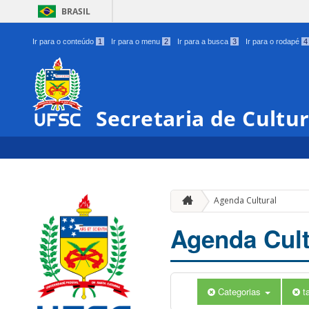
BRASIL
Ir para o conteúdo
1
Ir para o menu
2
Ir para a busca
3
Ir para o rodapé
4
Secretaria de Cultu
Agenda Cultural
Agenda Cult
Categorias
t