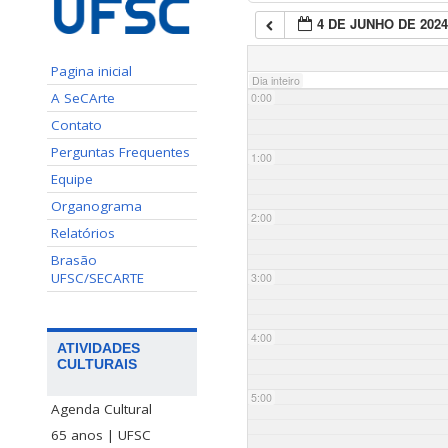
4 DE JUNHO DE 202
Pagina inicial
Dia inteiro
A SeCArte
0:00
Contato
Perguntas Frequentes
1:00
Equipe
Organograma
2:00
Relatórios
Brasão
UFSC/SECARTE
3:00
4:00
ATIVIDADES
CULTURAIS
5:00
Agenda Cultural
65 anos | UFSC