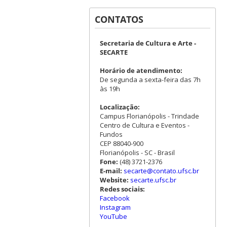
CONTATOS
Secretaria de Cultura e Arte -
SECARTE
Horário de atendimento:
De segunda a sexta-feira das 7h
às 19h
Localização:
Campus Florianópolis - Trindade
Centro de Cultura e Eventos -
Fundos
CEP 88040-900
Florianópolis - SC - Brasil
Fone:
(48) 3721-2376
E-mail:
secarte@contato.ufsc.br
Website:
secarte.ufsc.br
Redes sociais:
Facebook
Instagram
YouTube