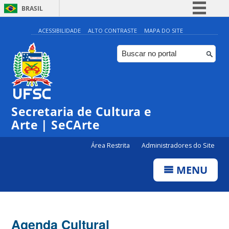
BRASIL
Simplifique!
ACESSIBILIDADE
ALTO CONTRASTE
MAPA DO SITE
Comunica BR
Participe
Acesso à informação
Legislação
Secretaria de Cultura e
Canais
Arte | SeCArte
Área Restrita
Administradores do Site
MENU
Agenda Cultural