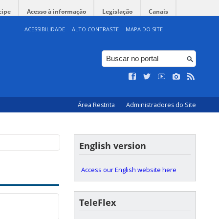
cipe
Acesso à informação
Legislação
Canais
ACESSIBILIDADE
ALTO CONTRASTE
MAPA DO SITE
Área Restrita
Administradores do Site
English version
Access our English website here
TeleFlex