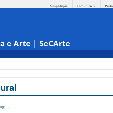
Simplifique!
Comunica BR
Parti
ra e Arte | SeCArte
ural
tags