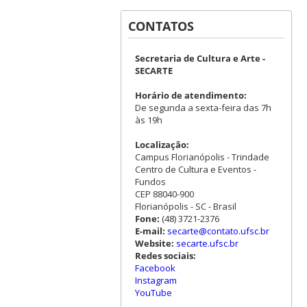
CONTATOS
Secretaria de Cultura e Arte -
SECARTE
Horário de atendimento:
De segunda a sexta-feira das 7h
às 19h
Localização:
Campus Florianópolis - Trindade
Centro de Cultura e Eventos -
Fundos
CEP 88040-900
Florianópolis - SC - Brasil
Fone:
(48) 3721-2376
E-mail:
secarte@contato.ufsc.br
Website:
secarte.ufsc.br
Redes sociais:
Facebook
Instagram
YouTube