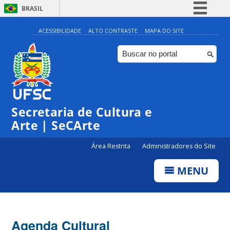
BRASIL
Simplifique!
ACESSIBILIDADE
ALTO CONTRASTE
MAPA DO SITE
Comunica BR
Participe
Acesso à informação
Legislação
Secretaria de Cultura e
Canais
Arte | SeCArte
Área Restrita
Administradores do Site
MENU
Agenda Cultural