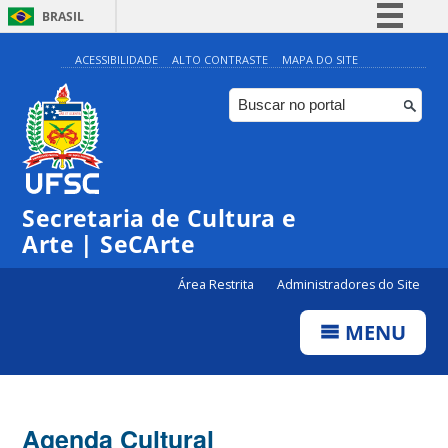
BRASIL
Simplifique!
ACESSIBILIDADE
ALTO CONTRASTE
MAPA DO SITE
Comunica BR
Participe
Acesso à informação
0:00
Legislação
Secretaria de Cultura e
1:00
Canais
Arte | SeCArte
2:00
Área Restrita
Administradores do Site
MENU
3:00
4:00
Agenda Cultural