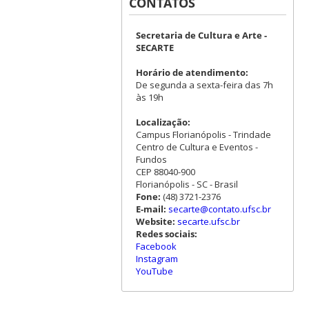
CONTATOS
Secretaria de Cultura e Arte -
SECARTE
Horário de atendimento:
De segunda a sexta-feira das 7h
às 19h
Localização:
Campus Florianópolis - Trindade
Centro de Cultura e Eventos -
Fundos
CEP 88040-900
Florianópolis - SC - Brasil
Fone:
(48) 3721-2376
E-mail:
secarte@contato.ufsc.br
Website:
secarte.ufsc.br
Redes sociais:
Facebook
Instagram
YouTube